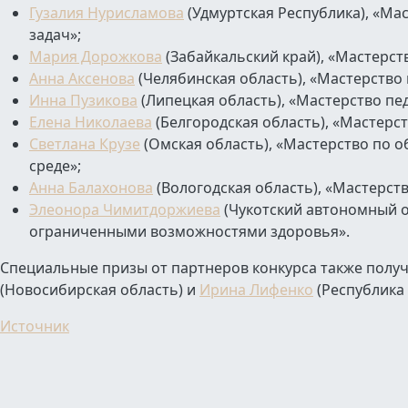
Гузалия Нурисламова
(Удмуртская Республика), «М
задач»;
Мария Дорожкова
(Забайкальский край), «Мастерс
Анна Аксенова
(Челябинская область), «Мастерство 
Инна Пузикова
(Липецкая область), «Мастерство пед
Елена Николаева
(Белгородская область), «Мастерст
Светлана Крузе
(Омская область), «Мастерство по 
среде»;
Анна Балахонова
(Вологодская область), «Мастерст
Элеонора Чимитдоржиева
(Чукотский автономный о
ограниченными возможностями здоровья».
Специальные призы от партнеров конкурса также полу
(Новосибирская область) и
Ирина Лифенко
(Республика 
Источник