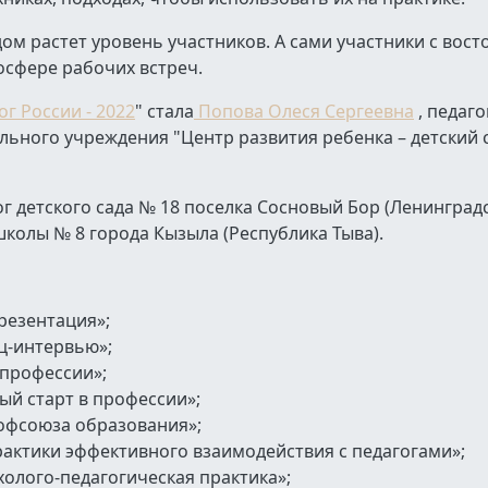
м растет уровень участников. А сами участники с вост
осфере рабочих встреч.
г России - 2022
" стала
Попова Олеся Сергеевна
, педаго
ного учреждения "Центр развития ребенка – детский с
ог детского сада № 18 поселка Сосновый Бор (Ленинградс
 школы № 8 города Кызыла (Республика Тыва).
резентация»;
ц-интервью»;
 профессии»;
ый старт в профессии»;
офсоюза образования»;
рактики эффективного взаимодействия с педагогами»;
холого-педагогическая практика»;