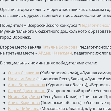
Организаторы и члены жюри отметили как с каждым годо
отзывались о дружественной и профессиональной атм
Победителем Всероссийского конкурса "
Педагог-психоло
Муниципального бюджетного дошкольного образователь
город Воронеж.
Второе место заняла
Татьяна Борисова
, педагог-психол
на третьем месте –
Айдаш Наваждай
, педагог-психолог
В специальных номинациях победителями стали:
Ольга Славкина
(Хабаровский край), «Лучшая самоп
Наталья Брем
(Чеченская Республика), «Лучшее бли
Анна Борчанинова
(Курганская область), «Верность
Сергей Григорьянц
(Ставропольский край), «Успешн
Ирина Зарубина
(Республика Коми), «Признание Пр
Анита Зырянова
(Тюменская область), «Успешные п
Елена Чибисова
(Московская область), «Лучшая пси