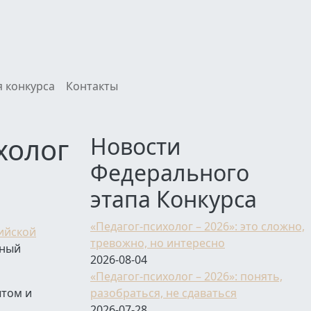
 конкурса
Контакты
холог
Новости
Федерального
этапа Конкурса
«Педагог-психолог – 2026»: это сложно,
сийской
тревожно, но интересно
нный
2026-08-04
«Педагог-психолог – 2026»: понять,
ытом и
разобраться, не сдаваться
2026-07-28