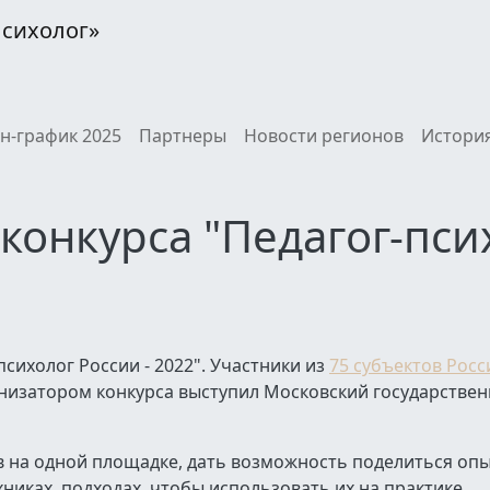
Психолог»
н-график 2025
Партнеры
Новости регионов
История
конкурса "Педагог-пси
сихолог России - 2022". Участники из
75 субъектов Рос
анизатором конкурса выступил Московский государстве
в на одной площадке, дать возможность поделиться оп
хниках, подходах, чтобы использовать их на практике.