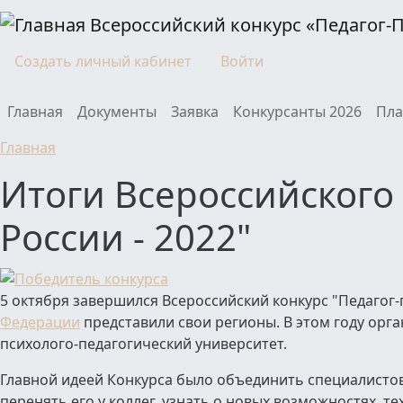
Перейти к основному содержанию
Всероссийский конкурс «Педагог-
Моя учетная запись
Создать личный кабинет
Войти
Main navigation
Главная
Документы
Заявка
Конкурсанты 2026
Пла
Главная
Итоги Всероссийского 
России - 2022"
5 октября завершился Всероссийский конкурс "Педагог-п
Федерации
представили свои регионы. В этом году орг
психолого-педагогический университет.
Главной идеей Конкурса было объединить специалисто
перенять его у коллег, узнать о новых возможностях, те