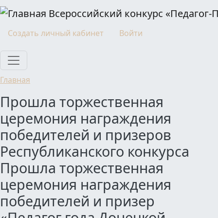
Перейти к основному содержанию
Всероссийский конкурс «Педагог-
Моя учетная запись
Создать личный кабинет
Войти
Главная
Прошла торжественная
церемония награждения
победителей и призеров
Республиканского конкурса
Прошла торжественная
церемония награждения
победителей и призер
«Педагог года Донецкой