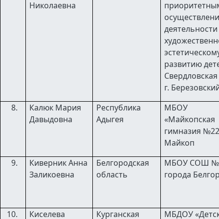
Николаевна
приоритетны
осуществлен
деятельности
художественн
эстетическом
развитию дет
Свердловская 
г. Березовски
Калюк Мария
Республика
МБОУ
Давыдовна
Адыгея
«Майкопская
гимназия №22»
Майкоп
Киверник Анна
Белгородская
МБОУ СОШ №
Заликоевна
область
города Белго
Киселева
Курганская
МБДОУ «Детс