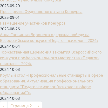
Опрос для участников Конкурса
2025-09-20
Пресс-релиз Федерального этапа Конкурса
2025-09-01
Размещение участников Конкурса
2025-08-26
Анна Сапьян из Воронежа одержала победу на
Всероссийском конкурсе «Педагог-психолог – 2024»
2024-10-04
Торжественная церемония закрытия Всероссийского
конкурса профессионального мастерства «Педагог-
психолог – 2024»
2024-10-03
Круглый стол «Профессиональные стандарты в сфере
образования. Актуализация профессионального
стандарта "Педагог-психолог (психолог в сфере
образования)"».
2024-10-03
Нумерация страниц
←
Следующая страница
‹
Страница 2
›