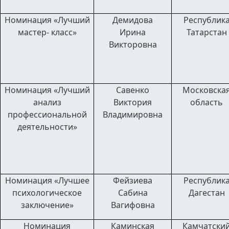
Номинация «Лучший
Демидова
Республик
мастер- класс»
Ирина
Татарстан
Викторовна
Номинация «Лучший
Савенко
Московска
анализ
Виктория
область
профессиональной
Владимировна
деятельности»
Номинация «Лучшее
Фейзиева
Республик
психологическое
Сабина
Дагестан
заключение»
Вагифовна
Номинация
Каминская
Камчатски