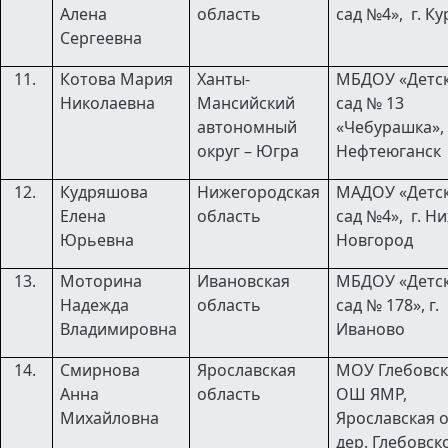
Алена
область
сад №4», г. Ку
Сергеевна
Котова Мария
Ханты-
МБДОУ «Детс
Николаевна
Мансийский
сад № 13
автономный
«Чебурашка»
округ – Югра
Нефтеюганск
Кудряшова
Нижегородская
МАДОУ «Детс
Елена
область
сад №4»,
г. Н
Юрьевна
Новгород
Моторина
Ивановская
МБДОУ «Детс
Надежда
область
сад № 178»,
г.
Владимировна
Иваново
Смирнова
Ярославская
МОУ Глебовск
Анна
область
ОШ ЯМР,
Михайловна
Ярославская о
дер. Глебовск