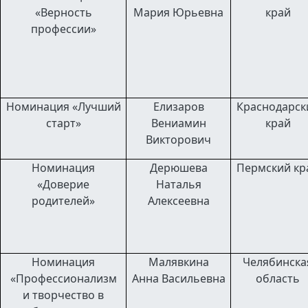
«Верность
Мария Юрьевна
край
профессии»
Номинация «Лучший
Елизаров
Краснодарск
старт»
Вениамин
край
Викторович
Номинация
Дерюшева
Пермский кр
«Доверие
Наталья
родителей»
Алексеевна
Номинация
Малявкина
Челябинска
«Профессионализм
Анна Васильевна
область
и творчество
в