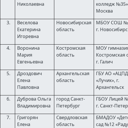
Николаевна
колледж №35»,
Москва
Веселова
Новосибирская
МБОУ СОШ №
Екатерина
область
г. Новосибирс
Игоревна
Воронина
Костромская
МОУ гимнази
Мария
область
Костромская о
Евгеньевна
г. Галич
Дроздович
Архангельская
ГБУ АО «АЦП
Елена
область
«Лучик», г.
Павловна
Архангельск
Дуброва Ольга
город Санкт-
ГБОУ Лицей №
Владимировна
Петербург
г. Санкт-Пете
Григорян
Свердловская
БМАДОУ «Дет
Елена
область
сад №12 «Раду