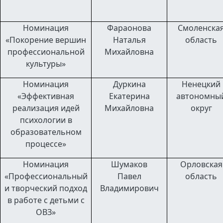
Номинация
Фараонова
Смоленска
«Покорение вершин
Наталья
область
профессиональной
Михайловна
культуры»
Номинация
Дуркина
Ненецкий
«Эффективная
Екатерина
автономны
реализация идей
Михайловна
округ
психологии в
образовательном
процессе»
Номинация
Шумаков
Орловская
«Профессиональный
Павел
область
и творческий подход
Владимирович
в работе
с детьми с
ОВЗ»