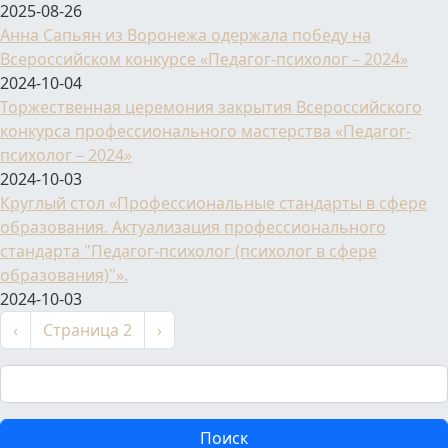
2025-08-26
Анна Сапьян из Воронежа одержала победу на
Всероссийском конкурсе «Педагог-психолог – 2024»
2024-10-04
Торжественная церемония закрытия Всероссийского
конкурса профессионального мастерства «Педагог-
психолог – 2024»
2024-10-03
Круглый стол «Профессиональные стандарты в сфере
образования. Актуализация профессионального
стандарта "Педагог-психолог (психолог в сфере
образования)"».
2024-10-03
Нумерация страниц
←
Следующая страница
‹
Страница 2
›
Поиск