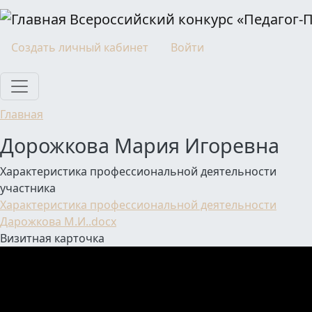
Перейти к основному содержанию
Всероссийский конкурс «Педагог-
Моя учетная запись
Создать личный кабинет
Войти
Главная
Дорожкова Мария Игоревна
Характеристика профессиональной деятельности
участника
Характеристика профессиональной деятельности
Дарожкова М.И..docx
Визитная карточка