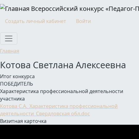
Перейти к основному содержанию
Всероссийский конкурс «Педагог-
Моя учетная запись
Создать личный кабинет
Войти
Главная
Котова Светлана Алексеевна
Итог конкурса
ПОБЕДИТЕЛЬ
Характеристика профессиональной деятельности
участника
Котова С.А._Характеристика профессиональной
деятельности_Свердловская обл.doc
Визитная карточка