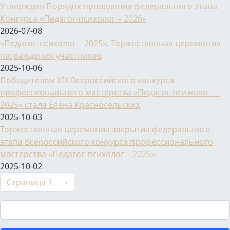
Утвержден Порядок проведения федерального этапа
Конкурса «Педагог-психолог – 2026»
2026-07-08
«Педагог-психолог – 2025»: Торжественная церемония
награждения участников
2025-10-06
Победителем XIX Всероссийского конкурса
профессионального мастерства «Педагог-психолог —
2025» стала Елена Красносельских
2025-10-03
Торжественная церемония закрытия федерального
этапа Всероссийского конкурса профессионального
мастерства «Педагог-психолог – 2025»
2025-10-02
Нумерация страниц
Следующая страница
Страница 1
›
Поиск