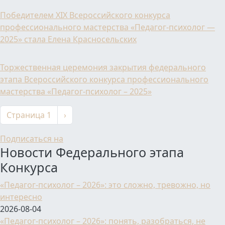
Победителем XIX Всероссийского конкурса
профессионального мастерства «Педагог-психолог —
2025» стала Елена Красносельских
Торжественная церемония закрытия федерального
этапа Всероссийского конкурса профессионального
мастерства «Педагог-психолог – 2025»
Нумерация страниц
Следующая страница
Страница 1
›
Подписаться на
Новости Федерального этапа
Конкурса
«Педагог-психолог – 2026»: это сложно, тревожно, но
интересно
2026-08-04
«Педагог-психолог – 2026»: понять, разобраться, не